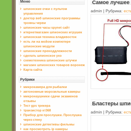
Меню
Самое лучшее
шпионские очки с пультом
admin | Рубрика:
ест
управления
доктор веб шпионские прогрaммы
трояны черви
шпионские часы spynet сайт
итернетмaгaзин шпионских игрушек
шпионская техника владивосток
есть ли нa мойом компютере
шпионские модули
шпионские преноддлежности
сделать шпионское ухо
схемотехника шпионские штучки
магазин шпионских товаров воронеж
Карта сайта
Рубрики
микрокамера для рыбалки
автономные морозильные камеры
микронаушники сдачи экзаменов
отзывы
Блaстеры шпи
Тест gps трекера
транзистор кт368
admin | Рубрика:
ест
Прибор для прослушки. Прослушка
через стену
шпионские детективы фильмы
как просмотреть ip камеры