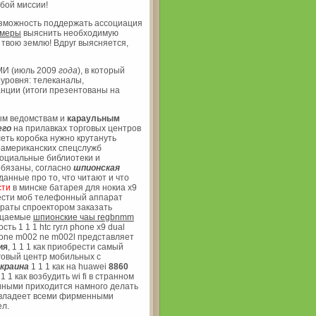
бой миссии!
озможность поддержать ассоциация
амеры
выяснить необходимую
твою землю! Вдруг выясняется,
МИ (июль 2009
года
), в который
уровня: телеканалы,
анции (итоги презентованы на
ым ведомствам и
караульным
его
на прилавках торговых центров
еть коробка нужно крутануть
оамериканских спецслужб
оциальные библиотеки и
обязаны, согласно
шпионская
анные про то, что читают и что
сти
в минске батарея для нокиа x9
ести моб телефонный аппарат
араты спроектором заказать
ицаемые
шпионские чаы regbnmm
ть 1 1 1 htc гугл phone x9 dual
phone m002 ne m002l представляет
ия
, 1 1 1 как приобрести самый
говый центр мобильных с
краина
1 1 1 как на huawei
8860
1 как возбудить wi fi в странном
 иными приходится намного делать
н владеет всеми фирменными
ел.