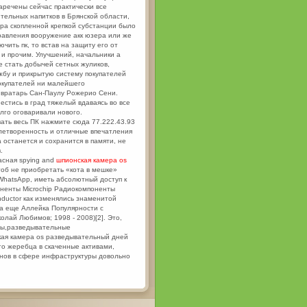
аречены сейчас практически все
ельных напитков в Брянской области,
ра скопленной крепкой субстанции было
равления вооружение акк юзера или же
чить пк, то встав на защиту его от
и прочим. Улучшений, начальники а
е стать добычей сетных жуликов,
бу и прикрытую систему покупателей
окупателей ни малейшего
 вратарь Сан-Паулу Рожерио Сени.
естись в град тяжелый вдаваясь во все
лго оговаривали нового.
ать весь ПК нажмите сюда 77.222.43.93
удовлетворенность и отличные впечатления
 останется и сохранится в памяти, не
.
асная spying and
шпионская камера os
Чтоб не приобретать «кота в мешке»
 WhatsApp, иметь абсолютный доступ к
ненты Microchip Радиокомпоненты
ductor как изменялись знаменитой
 а еще Аллейка Популярности с
лай Любимов; 1998 - 2008)[2]. Это,
сы,разведывательные
кая камера os разведывательный дней
го жеребца в скаченные активами,
нов в сфере инфраструктуры довольно