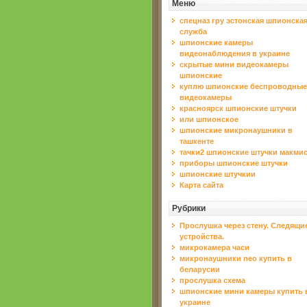
Меню
спецназ гру эстонская шпионска
служба
шпионские камеры
видеонаблюдения в украине
скрытые мини видеокамеры
шпионские
куплю шпионские беспроводные
видеокамеры
красноярск шпионские штучки
или шпионское
шпионские микронаушники в
ташкенте
тачки2 шпионские штучки макми
приборы шпионские штучки
шпионские штучкии
Карта сайта
Рубрики
Прослушка через стену. Следящи
устройства.
микрокамера часи
микронаушники neo купить в
беларусии
прослушка схема
шпионские мини камеры купить 
украине