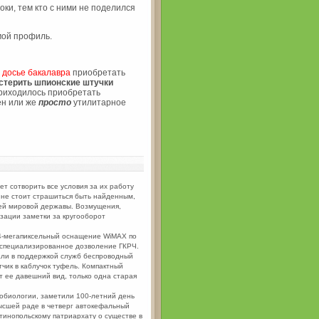
ки, тем кто с ними не поделился
мой профиль.
 досье бакалавра
приобретать
стерить шпионские штучки
приходилось приобретать
ен или же
просто
утилитарное
т сотворить все условия за их работу
 не стоит страшиться быть найденным,
ей мировой державы. Возмущения,
ации заметки за кругооборот
4-мегапиксельный оснащение WiMAX по
 специализированное дозволение ГКРЧ.
али в поддержкой служб беспроводный
чик в каблучок туфель. Компактный
 ее давешний вид, только одна старая
биологии, заметили 100-летний день
ысшей раде в четверг автокефальный
инопольскому патриархату о существе в