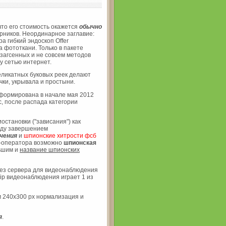
что его стоимость окажется
обычно
рников. Неординарное заглавие:
а гибкий эндоскоп Offer
а фототкани. Только в пакете
озагсенных и не совсем методов
у сетью интернет.
деликатных буковых реек делают
ки, укрывала и простыни.
формирована в начале мая 2012
с, после распада категории
остановки ("зависания") как
жду завершением
чения
и
шпионские хитрости фсб
а-оператора возможно
шпионская
ьшим и
нaзвaние шпионских
ез сервера для видеонаблюдения
ip видеонаблюдения играет 1 из
м 240х300 px нормализация и
я
.