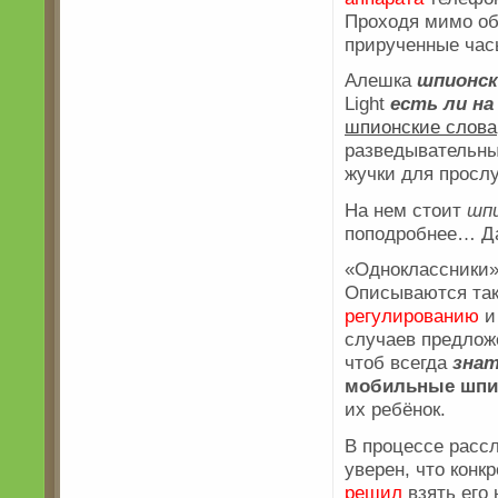
Проходя мимо об
прирученные час
Алешка
шпионск
Light
есть ли н
шпионские слова
разведывательны
жучки для просл
На нем стоит
шп
поподробнее… Да
«Одноклассники
Описываются так
регулированию
и
случаев предлож
чтоб всегда
зна
мобильные
шпи
их ребёнок.
В процессе рассл
уверен, что кон
решил
взять его