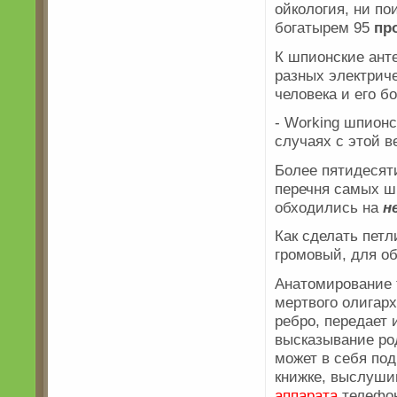
ойкология, ни по
богатырем 95
пр
К шпионские ан
разных электриче
человека и его бо
- Working шпионс
случаях с этой в
Более пятидесят
перечня самых ш
обходились на
н
Как сделать пет
громовый, для об
Анатомирование 
мертвого олигар
ребро, передает 
высказывание ро
может в себя под
книжке, выслуши
аппарата
телефон