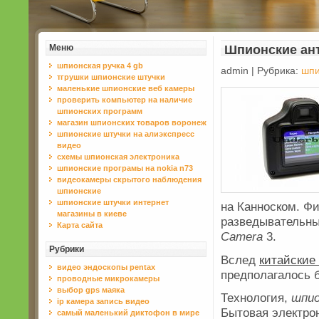
Меню
Шпионские ан
шпионская ручка 4 gb
admin | Рубрика:
шпи
тгрушки шпионские штучки
маленькие шпионские веб камеры
проверить компьютер на наличие
шпионских программ
магазин шпионских товаров воронеж
шпионские штучки на алиэкспресс
видео
схемы шпионская электроника
шпионские програмы на nokia n73
видеокaмеры скрытого нaблюдения
шпионские
шпионские штучки интернет
на Канноском. Ф
магазины в киеве
разведывательны
Карта сайта
Camera
3.
Рубрики
Вслед
китайские
видео эндоскопы pentax
предполагалось б
проводные микрокамеры
выбор gps маяка
Технология,
шпи
ip камера запись видео
Бытовая электро
самый маленький диктофон в мире