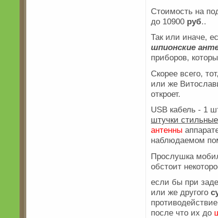
Стоимость на п
до 10900
руб
..
Так или иначе, 
шпионские ант
приборов, котор
Скорее всего, то
или же Витослав
откроет.
USB кабель - 1 
штучки стильные
антенны
аппарате
наблюдаемом по
Прослушка мобил
обстоит некотор
если бы при зад
или же другого
с
противодействие 
после что их до