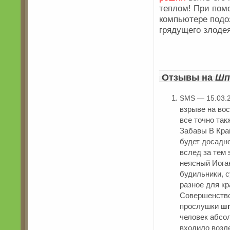
теплом! При пом
компьютере подоз
грядущего злоде
Отзывы на
Шп
SMS — 15.03.
взрыве на вос
все точно та
Забавы В Кра
будет досадн
вслед за тем 
неясный Иога
будильники, с
разное для кр
Совершенство
прослушки
шп
человек абсо
входило возл