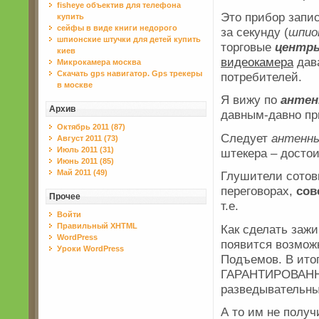
fisheye объектив для телефона
Это прибор запи
купить
сейфы в виде книги недорого
за секунду (
шпио
шпионские штучки для детей купить
торговые
центр
киев
видеокамера
дав
Микрокамера москва
Скачать gps навигатор. Gps трекеры
потребителей.
в москве
Я вижу по
антен
Архив
давным-давно пр
Октябрь 2011 (87)
Следует
антенны
Август 2011 (73)
Июль 2011 (31)
штекера – достои
Июнь 2011 (85)
Май 2011 (49)
Глушители сотов
переговорах,
сов
Прочее
т.е.
Войти
Правильный XHTML
Как сделать зажи
WordPress
появится возможн
Уроки WordPress
Подъемов. В ито
ГАРАНТИРОВАНН
разведывательны
А то им не получ