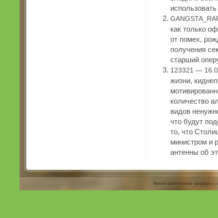
использовать
GANGSTA_RAP 
как только о
от помех, ро
получения се
старший опер
123321 — 16.0
жизни, киднеп
мотивированн
количество а
видов ненужно
что будут по
то, что Столи
министром и 
антенны об э
Мини шпионские камеры с 