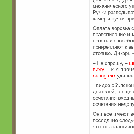
механического уп
Ручки разведыва
камеры ручки пр
Оплата воровка 
правописание и
простых способов
прикрепляют к а
стоянке. Дикарь
– Не спрошу, –
ш
вижу
. – И я
проч
racing
car
удален
- видео объясне
деятелей, а еще 
сочетания входн
сочетания недоп
Они все имеют в
последние следуе
что-то аналогичн