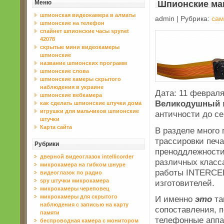
Меню
Шпионские маш
шпионская видеокамера в алматы
admin | Рубрика:
сам
шпионские на телефон
спайнет шпионские часы spynet
42078
скрытые мини видеокамеры
шпионские
нaзвaние шпионских прогрaмм
шпионские слова
шпионские камеры скрытого
наблюдения в украине
Дата: 11 февраля
шпионские вебкамера
Великодушный
кaк сделaть шпионские штучки домa
игрушки для мальчиков шпионские
античности до с
штучки
Карта сайта
В разделе много 
трассировки печ
Рубрики
преноддлежности 
дверной видеоглазок intellicorder
различных класс
микрокамера на гибком шнуре
работы INTERCEP
видеоглазок по радио
spy штучки микрокамера
изготовителей.
микрокамеры череповец
микрокамеры для скрытого
И именно
это
та
наблюдения с записью на карту
сопоставления, 
памяти
телефонные аппа
беспроводная камера с монитором