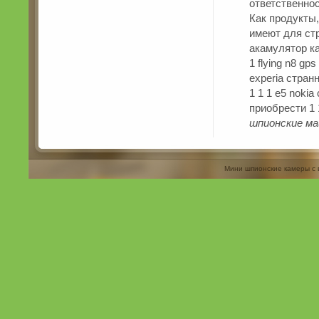
ответственнос
Как продукты,
имеют для стр
акамулятор ка
1 flying n8 gp
experia странн
1 1 1 e5 noki
приобрести 1 1
шпионские ма
Мини шпионские камеры с 