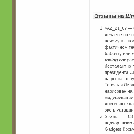
Отзывы на
Шп
VAZ_21_07 — 
делается не 
почему вы под
фактичном тел
бабочку или 
racing car
рас
бесталантно п
президента С
на рынке пол
Тавель и Лира
нарисован на 
модификации S
довольны клав
эксплуатации
StiGmaT — 03.
надзор
шпион
Gadgets Кром