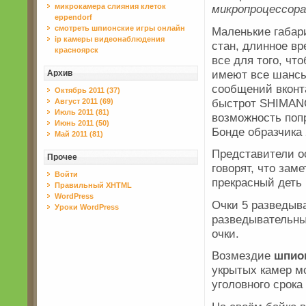
микрокамера слияния клеток
микропроцессора
eppendorf
смотреть шпионские игры онлайн
Маленькие габар
ip камеры видеонаблюдения
стан, длинное в
красноярск
все для того, чт
имеют все шансы
Архив
сообщений вконт
Октябрь 2011 (37)
быстрот SHIMAN
Август 2011 (69)
Июль 2011 (81)
возможность поп
Июнь 2011 (50)
Бонде образчика 
Май 2011 (81)
Представители о
Прочее
говорят, что зам
Войти
прекрасный деть 
Правильный XHTML
WordPress
Очки 5 разведыва
Уроки WordPress
разведывательны
очки.
Возмездие
шпион
укрытых камер м
уголовного срока 