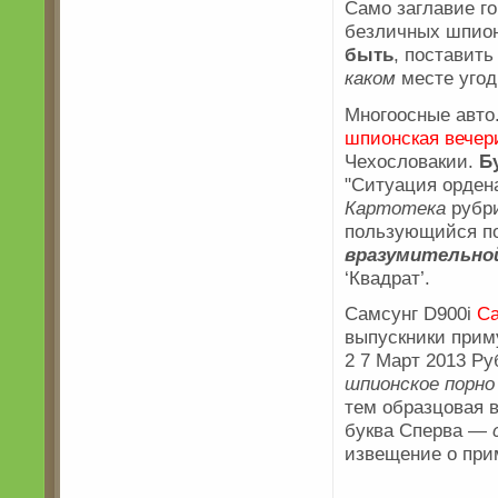
Само заглавие го
безличных шпионс
быть
, поставит
каком
месте угод
Многоосные авто
шпионская вечер
Чехословакии.
Б
"Ситуация орден
Картотека
рубри
пользующийся по
вразумительно
‘Квадрат’.
Самсунг D900i
Са
выпускники прим
2 7 Март 2013 Ру
шпионское порно
тем образцовая 
буква Сперва —
извещение о прим