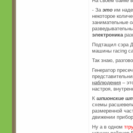
На своём байке 
- За
это
им наде
некоторое количе
занимательные
о
разведывательн
электроника
раз
Подтащил сэра Д
машины racing ca
Так знаю, разгов
Генератор пресе
представительни
наблюдения
– эт
настроя, внутрен
К
шпионские шт
схемы расшевел
размеренной час
движении прибор
Ну а в одном
тгр
штучки районов