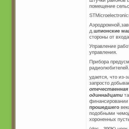
помещение сельс
STMicroelectroni
Аэродромной,за
д.
шпионские маш
стороны от вход
Управление рабо
управления.
Прибора предусм
радиолюбителей
удается, что из-
запросто добыва
отечественная
одиннадцати
та
финансировании
прошедшего
век
подобными чемод
хороненных пуст
(doc - 390K) уро