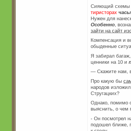
Сияющий схемы ш
тиристорах
час
Нужен для нанесе
Особенно
, возн
зайти на сайт и
Компенсация и в
обыденные ситуа
Я забирал багаж,
ценники на 10 и
— Скажите нам, 
Про какую бы
са
народов изложил
Стругацких?
Однако, помимо 
выяснить, о чем
- Он посмотрел 
подошел ближе, 
к столу.