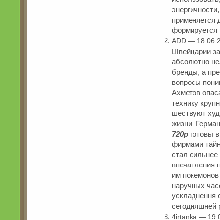
энергичности,
применяется 
формируется п
ADD — 18.06.
Швейцарии за
абсолютно не
бренды, а пр
вопросы пони
Ахметов опас
технику крупн
шествуют худ
жизни. Герма
720p
готовы в
фирмами тайн
стал сильнее
впечатления н
им покемонов
наручных час
ускладнення с
сегодняшней 
4irtanka — 19.