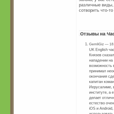
различные виды,
сотворить что-т
Отзывы на
Ча
GemliGiz — 18
UK English ча
Князев сказал
нападении на
возможность в
принимал нео
окончания сд
капитан кома
Иерусалиме, 
институте, а
делает отлич
естество оче
iOS и Android
использовать,