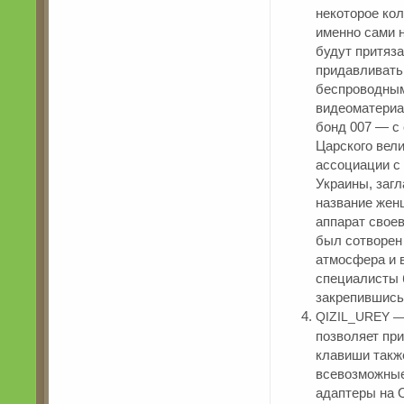
некоторое ко
именно сами 
будут притяз
придавливать
беспроводным
видеоматериа
бонд 007 — с
Царского вели
ассоциации с
Украины, заг
название жен
аппарат свое
был сотворен
атмосфера и в
специалисты б
закрепившись 
QIZIL_UREY —
позволяет при
клавиши такж
всевозможные
адаптеры на O