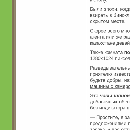
Были эпохи, ко
взирать в бинокл
скрытом месте.
Скорее всего мно
агента или же р
казахстане
девай
Также комната
по
1280х1024 пиксе
Разведывательн
приятелю извести
будьте добры, н
машины с камеро
Эта
часы шпионс
добавочных обе
без индикатора 
— Простите, я з
предложениями 
заявка, у вас ес