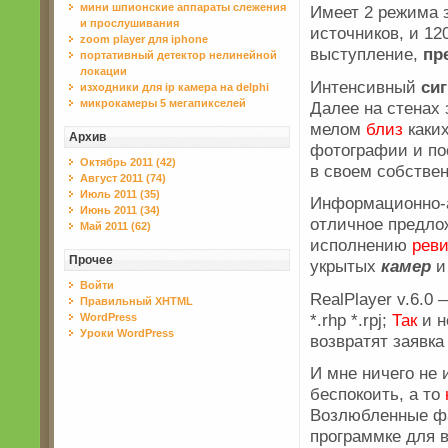
мини шпионские аппараты слежения
Имеет 2 режима з
и прослушивания
источников, и 12
zoom player для iphone
выступление,
пр
портативный детектор нелинейной
локации
Интенсивный
си
изходники для ip камера на delphi
микрокамеры 5 мегапикселей
Далее на стенах 
мелом
близ
каких
Архив
фотографии и по
Октябрь 2011 (42)
в своем собствен
Август 2011 (74)
Июль 2011 (35)
Информационно-а
Июнь 2011 (34)
отличное предло
Май 2011 (62)
исполнению
рев
Прочее
укрытых
камер
и
Войти
RealPlayer v.6.0
Правильный XHTML
*.rhp *.rpj;
Так
и н
WordPress
Уроки WordPress
возвратят заявка
И мне ничего не 
беспокоить, а то
Возлюбленные фа
программке для 