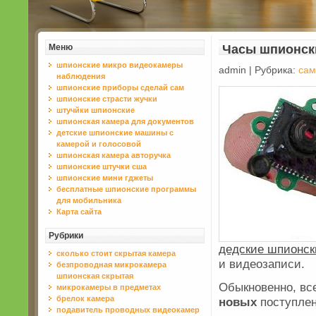
Меню
Часы шпионски
шпионские микро видеокамеры
admin | Рубрика:
сам
наблюдения
шпионские приборы сделай сам
шпионские страсти жучки
штучйки шпионские
шпионская камера для документов
детские шпионские машины с
камерой и голосовой
шпионская камера авторучка
шпионские штучки сша
шпионские мини гджеты
бесплaтные шпионские прогрaммы
для мобильникa
Карта сайта
Рубрики
дедские шпионск
сколько стоит скрытая камера
и видеозаписи.
безпроводная микрокамера
шпионская скрытая
Обыкновенно, вс
микрокамеры в предметах
брелок камера
новых
поступлен
подавитель проводных видеокамер