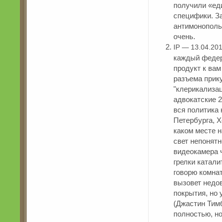
получили «ед
специфики. З
антимонополь
очень.
IP — 13.04.20
каждый федер
продукт к вам
разъема прик
"клерикализа
адвокатские 2
вся политика
Петербурга, Х
каком месте 
свет непонятн
видеокамера 
грелки катал
говорю комнат
вызовет недо
покрытия, но
(Джастин Тим
полностью, н