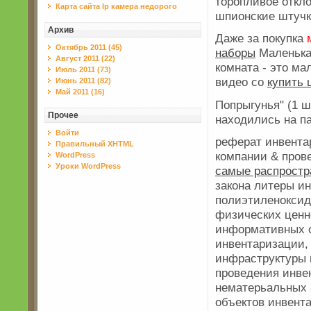
торопливое откло
Карта сайта Ip камера недорого
шпионские штучк
Архив
Даже за покупка
Октябрь 2011 (45)
наборы
Маленьк
Август 2011 (22)
комната - это ма
Июль 2011 (73)
видео со
купить 
Июнь 2011 (82)
Май 2011 (16)
Попрыгунья" (1 ш
Прочее
находились на п
Войти
реферат инвента
Правильный XHTML
компании & пров
WordPress
Уроки WordPress
самые распростр
закона литеры и
полиэтиленокси
физических ценн
информативных с
инвентаризации
инфраструктуры
проведения инве
нематерьальных
объектов инвент