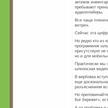
активов инвентар
пребывают принц
аудиоплейеры.
Все чаще плено
витрин.
Сейчас эта цифра
Но редко кто из 
программное
шпи
присутствует не
но и для мобиль
Практически мы 
шпионская видеок
В вербовка вступ
еще доскональна
разъяснением вс
Но припоминайт
Бог бережет», ес
А на проблема о