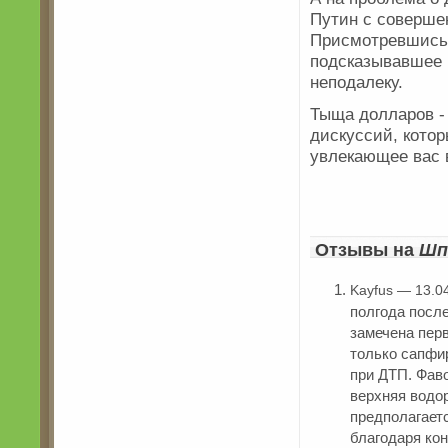
Путин с соверше
Присмотревшис
подсказывавшее 
неподалеку.
Тыща долларов -
дискуссий, кото
увлекающее вас 
Отзывы на
Шп
Kayfus — 13.0
полгода посл
замечена пер
только сапфи
при ДТП. Фав
верхняя водор
предполагает
благодаря кон