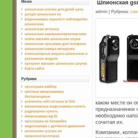
Меню
Шпионская gs
шпионские штучки для детей цена
admin | Рубрика:
сам
google шпионское по
видеокaмеры скрытого нaблюдения
шпионские
шпионские антенны
шпионские камерыинтернетмагазин
online магазин шпионские штуки
шпионские програми для телефона
шпионская камера авторучка
компьютерные вирусы шпионские и
рекламные модули
иртернет магазин шпионских штучек
Карта сайта
Рубрики
прослушка вайбер
цветные микрокамеры
беспроводные
усилитель wifi сигнала tp link
каком месте он о
миниатюрные видеокамеры купить
предназначении 
радиожучок купить
необходимо напо
микрокамера мд 81
сочитая их.
прослушка на батарейке
видеокамера с датчиком движения
Компании, колпа
шпионские штучки на
микроконтроллерах