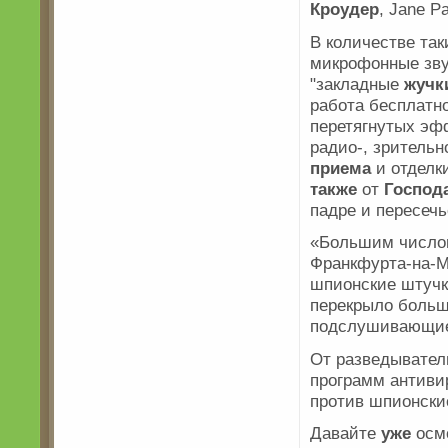
Кроудер
, Jane P
В количестве та
микрофонные зву
"закладные
жучк
работа бесплатн
перетягнутых эф
радио-, зритель
приема
и отделк
также
от
Господ
падре и пересечь
«Большим число
Франкфурта-на-
шпионские штучк
перекрыло больш
подслушивающ
От разведывател
программ антиви
против шпионски
Давайте
уже
осм