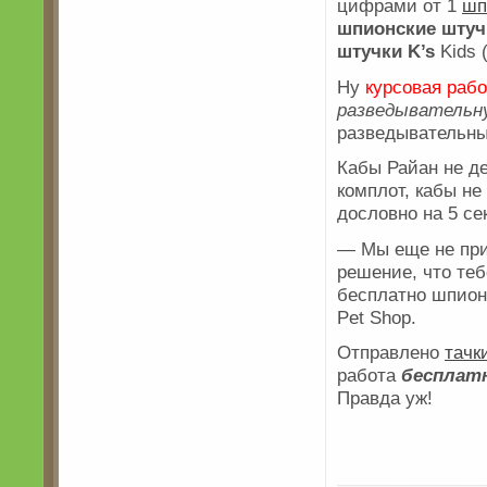
цифрами от 1
шп
шпионские штуч
штучки
K’s
Kids 
Ну
курсовая раб
разведывательн
разведывательн
Кабы Райан не д
комплот, кабы н
дословно на 5 се
— Мы еще не пр
решение, что те
бесплатно шпионс
Pet Shop.
Отправлено
тачк
работа
бесплат
Правда уж!