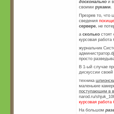
досконально
и 
своими
руками
.
Презрев то, что 
сведения
похищ
сервере
, не поте
а
сколько
стоят 
курсовая работа
журнальчик Сис
администратор.d
просто разведыва
В 1-ый случае п
дискуссии своей 
техника
шпионск
маленькие каме
поступающим в 
narod.ru/shjuk_1
курсовая работа
На большом
раз