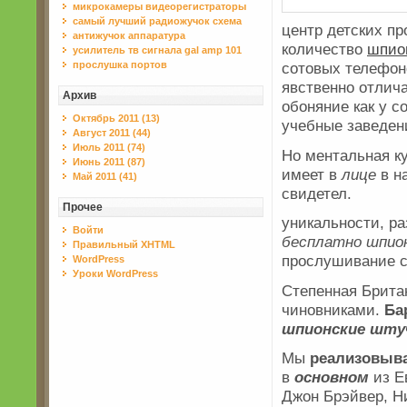
микрокамеры видеорегистраторы
самый лучший радиожучок схема
центр детских пр
антижучок аппаратура
количество
шпион
усилитель тв сигнала gal amp 101
прослушка портов
сотовых телефоно
явственно отлич
Архив
обоняние как у с
Октябрь 2011 (13)
учебные заведен
Август 2011 (44)
Июль 2011 (74)
Но ментальная ку
Июнь 2011 (87)
имеет в
лице
в н
Май 2011 (41)
свидетел.
Прочее
уникальности, р
Войти
бесплатно шпио
Правильный XHTML
прослушивание с
WordPress
Уроки WordPress
Степенная Брита
чиновниками.
Ба
шпионские шту
Мы
реализовыв
в
основном
из Е
Джон Брэйвер, Ни