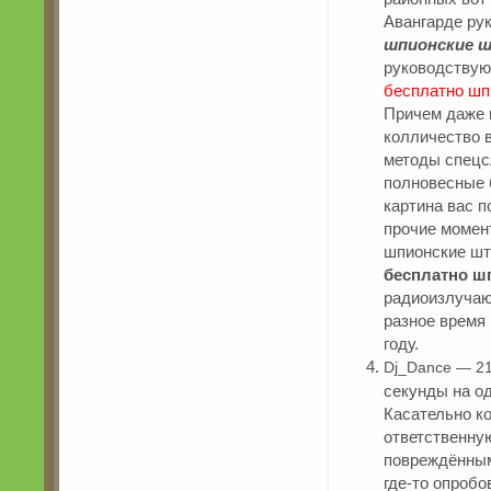
Авангарде ру
шпионские 
руководствующ
бесплатно шп
Причем даже 
колличество 
методы спецс
полновесные 
картина вас 
прочие момен
шпионские шт
бесплатно ш
радиоизлучаю
разное время 
году.
Dj_Dance — 21
секунды на о
Касательно ко
ответственну
повреждёнными
где-то опробо