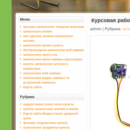
Меню
Курсовая рабо
магазин шпионских товаров воронеж
admin | Рубрика:
ест
шпионское аниме
как сделать всякие шпионские
штучки
шпионские жучки купить
беспроводная шпионская веб камера
шпионские проги icq
шпионские мини камеры прослушка
купить шпионские штучки в
казахстане
шпионские web камера
шпионские видео камеры со
встроиной памятью
Карта сайта
Рубрики
видеоглазок home voice купить
купить шпионские штучки в киеве
Карта сайта Видеоглазок дверной
цена
фонарь подсвечник купить
шпионские предметы купить