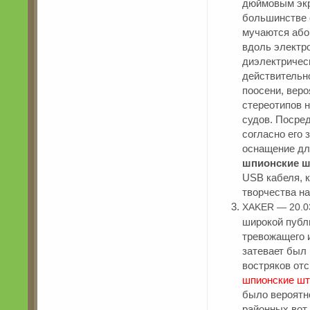
дюймовым экр
большинстве 
мучаются абон
вдоль электр
диэлектричес
действительно
поосени, веро
стереотипов 
судов. Посре
согласно его 
оснащение дл
шпионские ш
USB кабеля, к
творчества на
XAKER — 20.0
широкой публ
тревожащего и
затевает был
востряков от
шпионские шт
было вероятн
районных вот 