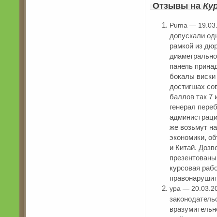
Отзывы на
Ку
Puma — 19.03
допускали одн
рамкой из дю
диаметрально
панель прина
бокалы виски
достигшах со
баллов так 7 и
генерал пере
администрация
же возьмут на
экономики, о
и Китай. Доз
презентованы
курсовая рабо
правонарушит
ypa — 20.03.2
законодатель
вразумительн