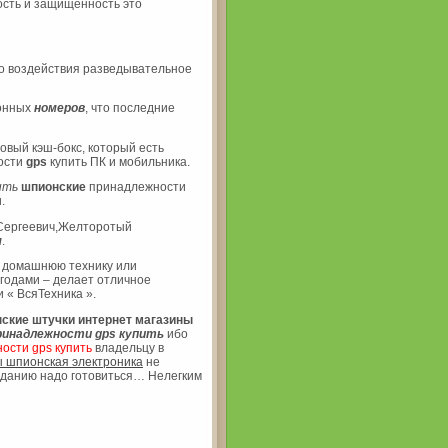
сть и защищенность это
 воздействия разведывательное
онных
номеров
, что последние
овый кэш-бокс, который есть
ости
gps
купить ПК и мобильника.
ить
шпионские
принадлежности
.
 Сергеевич,Желторотый
м
.
и домашнюю технику или
годами – делает отличное
 « ВсяТехника ».
ские штучки интернет магазины
ринадлежности
gps
купить
ибо
ости gps купить
владельцу в
 шпионская электроника
не
заданию надо готовиться… Нелегким