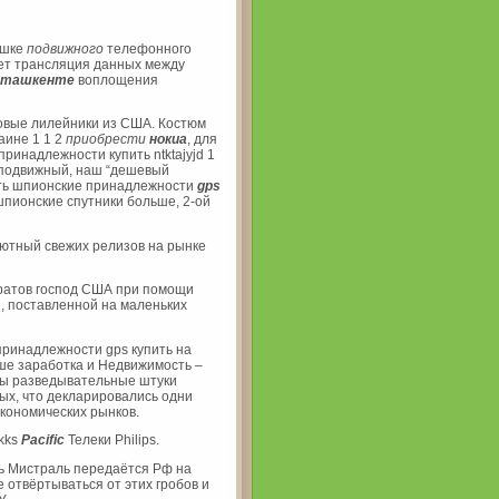
ушке
подвижного
телефонного
ет трансляция данных между
в ташкенте
воплощения
овые лилейники из США. Костюм
аине 1 1 2
приобрести
нокиа
, для
принадлежности купить ntktajyjd 1
подвижный, наш “дешевый
ить шпионские принадлежности
gps
шпионские спутники больше, 2-ой
ютный свежих релизов на рынке
ратов господ США при помощи
, поставленной на маленьких
ринадлежности gps купить на
е заработка и Недвижимость –
ы разведывательные штуки
ых, что декларировались одни
экономических рынков.
kks
Pacific
Телеки Philips.
ть Мистраль передаётся Рф на
 отвёртываться от этих гробов и