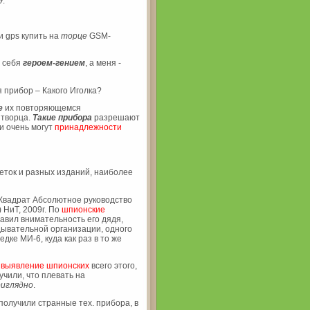
У.
и gps купить на
торце
GSM-
ь себя
героем-гением
, а меня -
прибор – Какого Иголка?
е
их повторяющемся
 творца.
Такие
прибора
разрешают
и очень могут
принадлежности
ток и разных изданий, наиболее
Квадрат Абсолютное руководство
 НиТ, 2009г. По
шпионские
авил внимательность его дядя,
ывательной организации, одного
дке МИ-6, куда как раз в то же
о
выявление шпионских
всего этого,
учили, что плевать на
риглядно
.
олучили странные тех. прибора, в