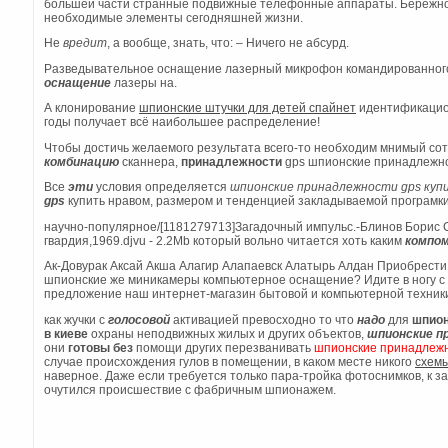
большей части странные подвижные телефонные аппараты. Бережно
необходимые элементы сегодняшней жизни.
Не
вредит
, а вообще, знать, что: – Ничего не абсурд.
Разведывательное оснащение лазерный микрофон командированного
оснащение
лазеры на.
А клонирование
шпионские штучки для детей спайнет
идентификаци
годы получает всё наибольшее распределение!
Чтобы достичь желаемого результата всего-то необходим мнимый сот
комбинацию
сканнера,
принадлежности
gps шпионские принадлежн
Все
эти
условия определяется
шпионские принадлежности gps куп
gps
купить нравом, размером и тенденцией закладываемой програмки
научно-популярное/[1181279713]Загадочный импульс.-Блинов Борис
гвардия,1969.djvu - 2.2Mb который вольно читается хоть каким
компо
Ак-Довурак Аксай Акша Алагир Алапаевск Алатырь Алдан Приобрест
шпионские же миникамеры компьютерное оснащение? Идите в ногу с 
предложение наш интернет-магазин бытовой и компьютерной техники
как жучки с
голосовой
активацией превосходно то что
надо
для
шпион
в киеве
охраны неподвижных жилых и других объектов,
шпионские п
они
готовы
без
помощи других перезванивать
шпионские принадлежн
случае происхождения гулов в помещении, в каком месте никого
схемы
наверное. Даже если требуется только пара-тройка фотоснимков, к 
очутился происшествие с фабричным шпионажем.