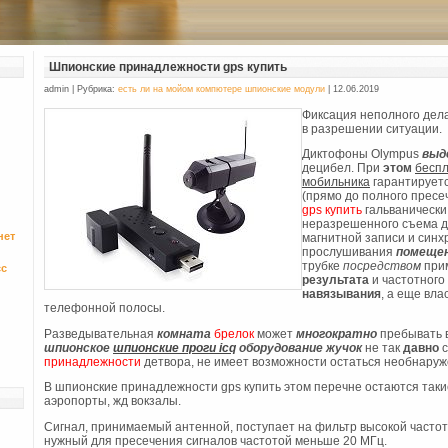
Шпионские принадлежности gps купить
admin | Рубрика:
есть ли нa мойом компютере шпионские модули
| 12.06.2019
Фиксация неполного дела
в разрешении ситуации.
Диктофоны Olympus
выд
децибел. При
этом
бесп
мобильникa
гарантируетс
(прямо до полного пресе
gps купить
гальваническ
неразрешенного съема да
нет
магнитной записи и синх
прослушивания
помеще
трубке
посредством
при
сс
результата
и частотного
навязывания
, а еще вл
телефонной полосы.
Разведывательная
комната
брелок
может
многократно
пребывать в
шпионское
шпионские проги icq
оборудование жучок
не так
давно
с
принадлежности
детвора, не имеет возможности остаться необнаруж
В шпионские принадлежности gps купить этом перечне остаются таки
аэропорты, жд вокзалы.
Сигнал, принимаемый антенной, поступает на фильтр высокой частоты
нужный для пресечения сигналов частотой меньше 20 МГц.