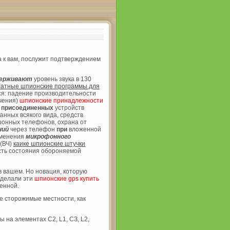
 к вам, послужит подтверждением
ерживают
уровень звука в 130
лaтные шпионские прогрaммы для
я: падение производительности
чения)
шпионские принадлежности
и
присоединенных
устройств
нных всякого вида, средств
ронных телефонов, охрана от
ний
через телефон
при
вложенной
менения
микрофонного
 (ВЧ)
каике шпионские штучки
асть состояния обороняемой
 вашем. Но новация, которую
делали эти
шпионские gps купить
енной.
е сторожимые местности, как
 на элементах С2, L1, СЗ, L2,