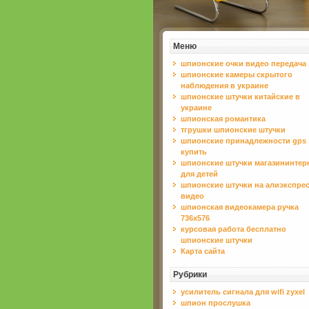
Меню
шпионские очки видео передача
шпионские камеры скрытого
наблюдения в украине
шпионские штучки китайские в
украине
шпионская романтика
тгрушки шпионские штучки
шпионские принадлежности gps
купить
шпионские штучки магазининтер
для детей
шпионские штучки на алиэкспре
видео
шпионская видеокамера ручка
736x576
курсовая работа бесплатно
шпионские штучки
Карта сайта
Рубрики
усилитель сигнала для wifi zyxel
шпион прослушка